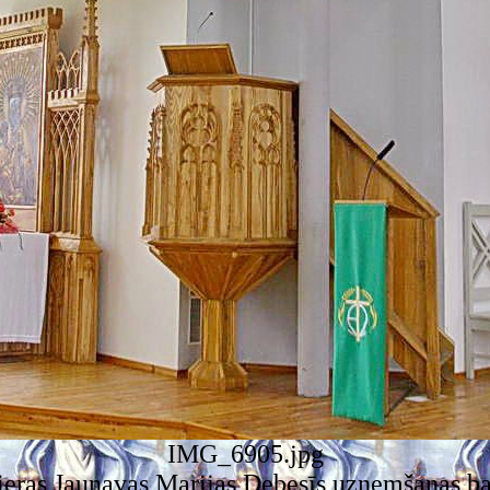
IMG_6905.jpg
eras Jaunavas Marijas Debesīs uzņemšanas b