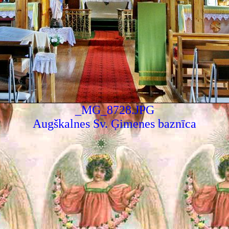
_MG_8728.JPG
Augškalnes Sv. Ģimenes baznīca