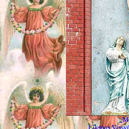
_M
Līksnas Vissvē