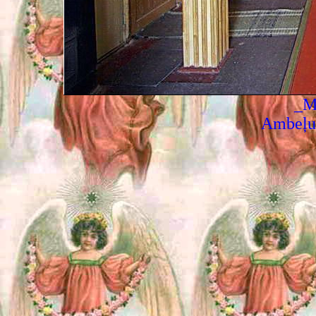
_M
Ambeļu 