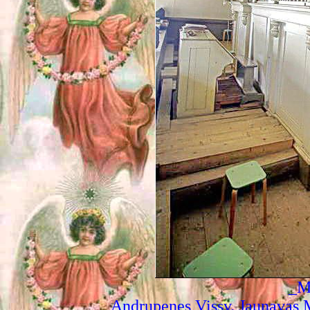
_M
Andrupenes Vissv. Jaunavas M