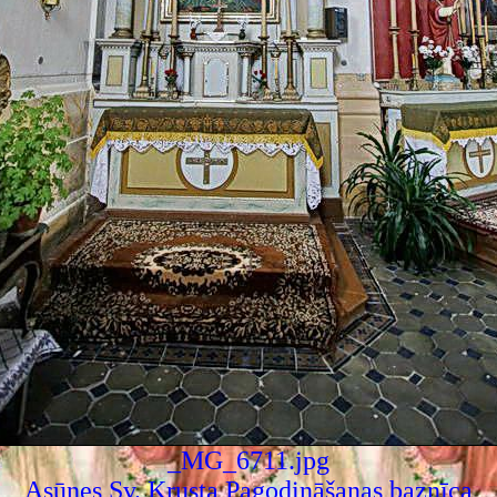
_MG_6711.jpg
Asūnes Sv. Krusta Pagodināšanas baznīca