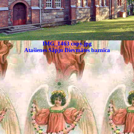
IMG_1463 copy.jpg
Atašienes Sāpju Dievmātes baznīca