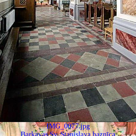
IMG_0077.jpg
Barkavas Sv. Staņislava baznīca