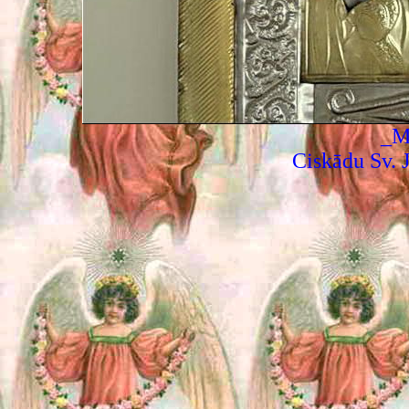
_M
Ciskādu Sv. J