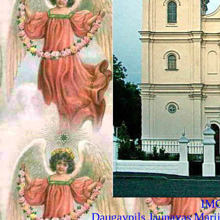
IMG
Daugavpils Jaunavas Mari