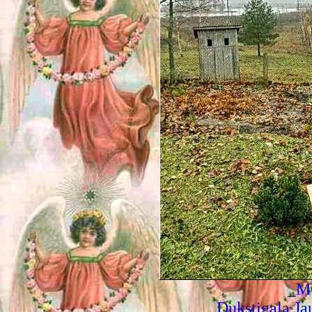
_M
Dukstigala Ja