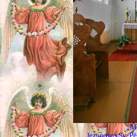
_M
Jezupovas Sv. Pē