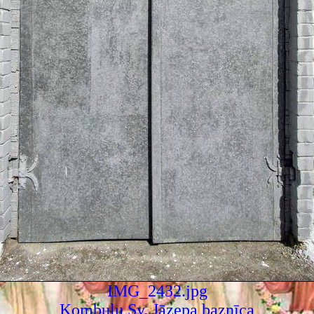
IMG_2432.jpg
Kombuļu Sv. Jāzepa baznīca