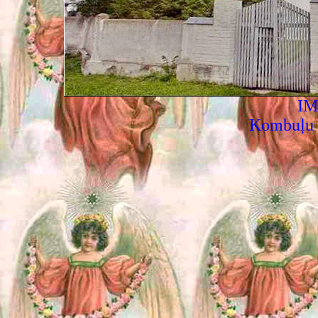
IM
Kombuļu S