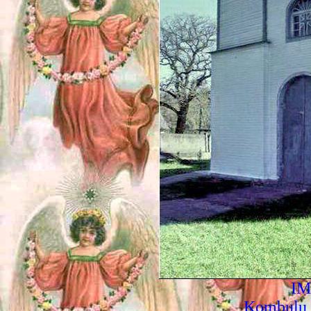
IM
Kombuļu S