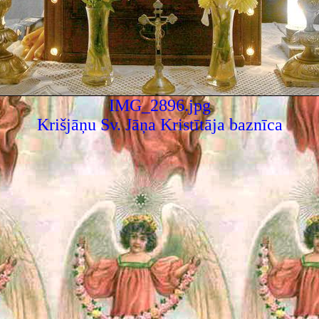
IMG_2896.jpg
Krišjāņu Sv. Jāņa Kristītāja baznīca