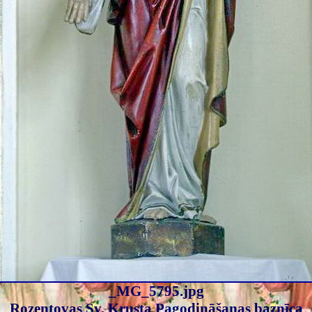
_MG_5795.jpg
Rozentovas Sv. Krusta Pagodināšanas baznīca