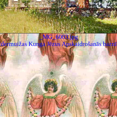
_MG_6003.jpg
īdermuižas Kunga Jēzus Apskaidrošanās baznī