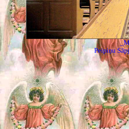
_M
Peipiņu Sāp