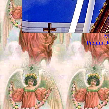
IM
Pieņinu J