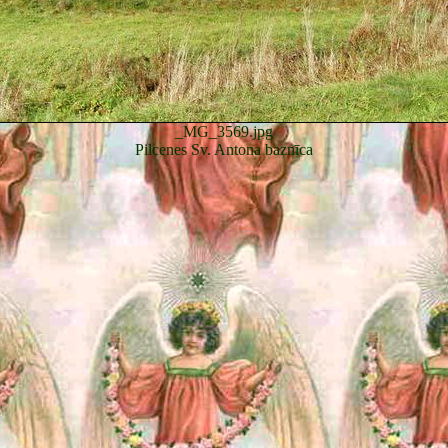
_MG_3569.jpg
Pilcenes Sv. Antona baznīca