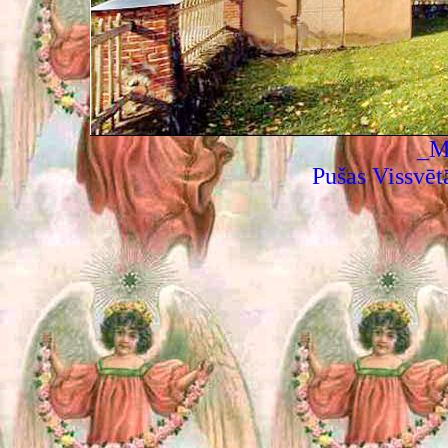
_M
Pušas Vissvēt