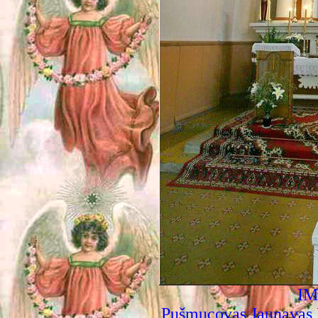
IM
Pušmucovas Jaunavas M