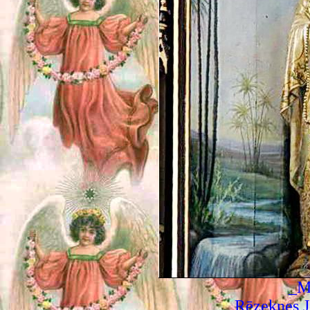
_M
Rēzeknes J