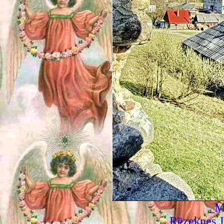
_M
Rēzeknes J