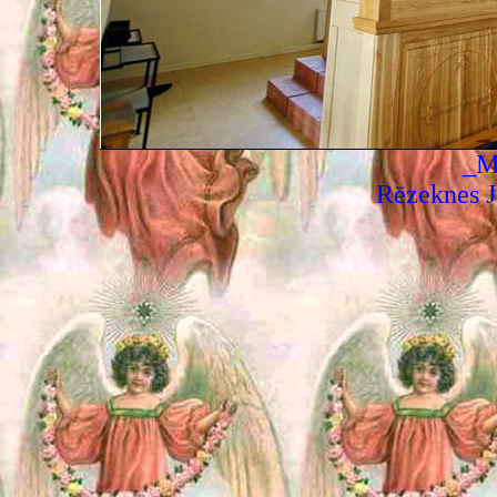
_M
Rēzeknes J