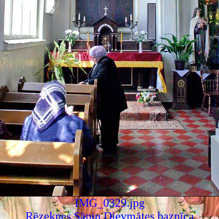
IMG_0329.jpg
Rēzeknes Sāpju Dievmātes baznīca