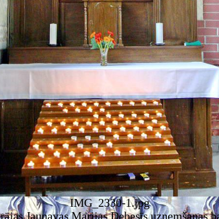
IMG_2330-1.jpg
rājas Jaunavas Marijas Debesīs uzņemšanas b