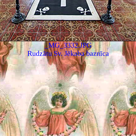
_MG_3332.JPG
Rudzātu Sv. Jēkaba baznīca