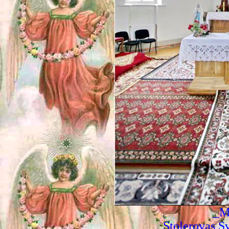
_M
Stoļerovas Sv