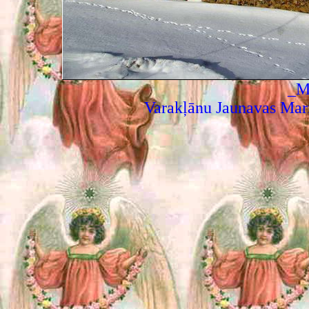
_M
Varakļānu Jaunavas Mar