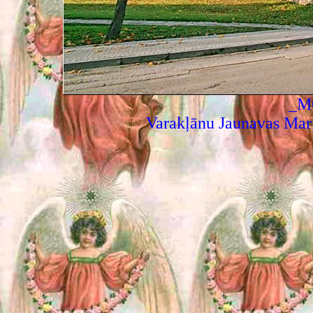
_M
Varakļānu Jaunavas Mar