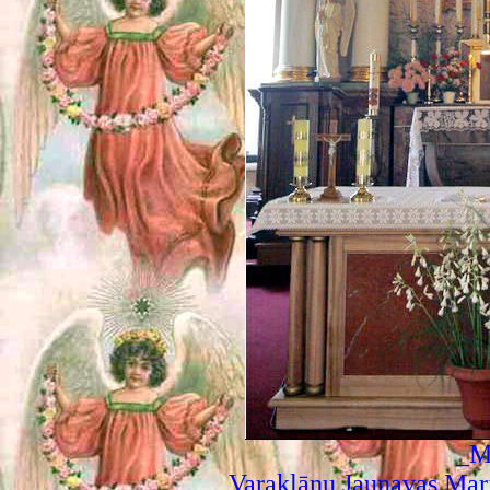
_M
Varakļānu Jaunavas Mar