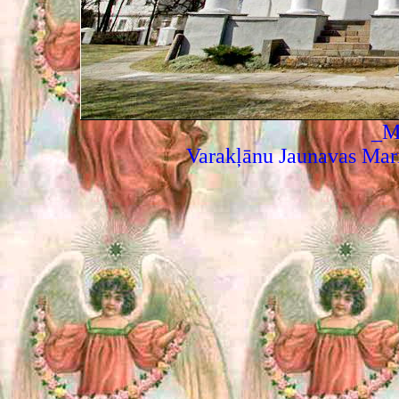
_M
Varakļānu Jaunavas Mar