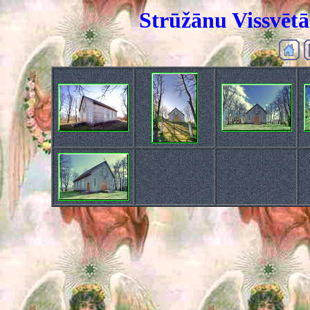
Strūžānu Vissvētā