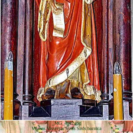
_MG_4082.jpg
Viļakas Vissvētās Jēzus Sirds baznīca