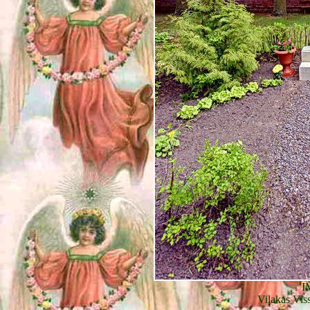
I
Viļakas Vis