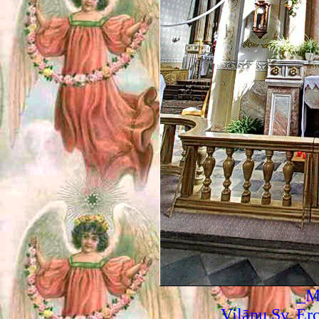
_M
Viļānu Sv. Er