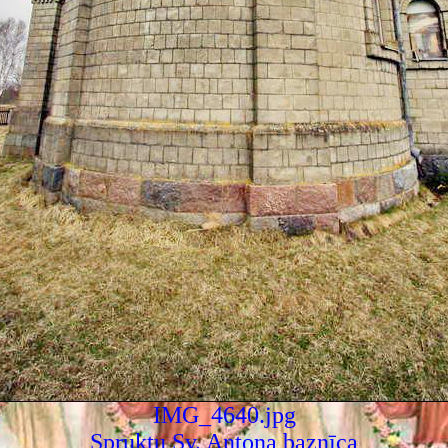
IMG_4640.jpg
Spruktu Sv. Antona baznīca